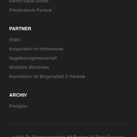
Kantor Klaus Grothe
Friedenskreis Pankow
PARTNER
EKBO
Kooperation im Kirchenkreis
Nagelkreuzgemeinschaft
Kirchliche Bündnisse
Kommission für Bürgerarbeit in Pankow
ARCHIV
Predigten
© 2026
All Rights Reserved.
Ev. Kirchengemeinde Alt-Pankow