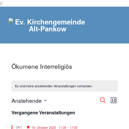
//
Ökumene Interreligiös
Es sind keine anstehenden Veranstaltungen vorhanden.
Veranstaltun
Veranst
Anstehende
Suche
Liste
Ansicht
Suche
Datum
Vergangene Veranstaltungen
Navigat
und
wählen.
Ansichten,
Hervorgehoben
Navigation
19. Oktober 2025 · 11:00
–
17:00
OKT.