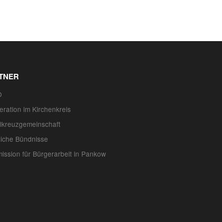
TNER
O
ration im Kirchenkreis
lkreuzgemeinschaft
liche Bündnisse
ssion für Bürgerarbeit in Pankow