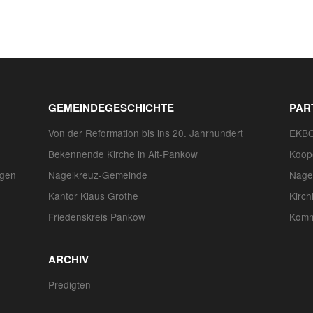
GEMEINDEGESCHICHTE
PAR
Von der Reformation bis ins 20. Jahrhundert
EKB
Bekennende Kirche in Alt-Pankow
Koope
ngen
Nagelkreuz-Gemeinde
Nage
Kantor Klaus Grothe
Kirch
Friedenskreis Pankow
Kommi
ARCHIV
Predigten