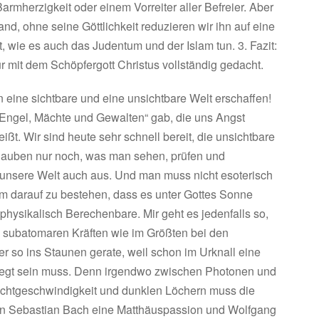
armherzigkeit oder einem Vorreiter aller Befreier. Aber
nd, ohne seine Göttlichkeit reduzieren wir ihn auf eine
, wie es auch das Judentum und der Islam tun. 3. Fazit:
r mit dem Schöpfergott Christus vollständig gedacht.
en eine sichtbare und eine unsichtbare Welt erschaffen!
„Engel, Mächte und Gewalten“ gab, die uns Angst
t. Wir sind heute sehr schnell bereit, die unsichtbare
 glauben nur noch, was man sehen, prüfen und
unsere Welt auch aus. Und man muss nicht esoterisch
m darauf zu bestehen, dass es unter Gottes Sonne
physikalisch Berechenbare. Mir geht es jedenfalls so,
n subatomaren Kräften wie im Größten bei den
so ins Staunen gerate, weil schon im Urknall eine
gelegt sein muss. Denn irgendwo zwischen Photonen und
ichtgeschwindigkeit und dunklen Löchern muss die
ann Sebastian Bach eine Matthäuspassion und Wolfgang