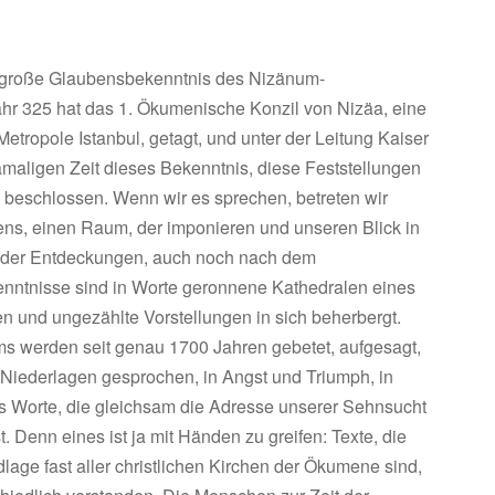
 große Glaubensbekenntnis des Nizänum-
ahr 325 hat das 1. Ökumenische Konzil von Nizäa, eine
Metropole Istanbul, getagt, und unter der Leitung Kaiser
maligen Zeit dieses Bekenntnis, diese Feststellungen
ch beschlossen. Wenn wir es sprechen, betreten wir
ns, einen Raum, der imponieren und unseren Blick in
e der Entdeckungen, auch noch nach dem
nntnisse sind in Worte geronnene Kathedralen eines
n und ungezählte Vorstellungen in sich beherbergt.
ms werden seit genau 1700 Jahren gebetet, aufgesagt,
 Niederlagen gesprochen, in Angst und Triumph, in
ls Worte, die gleichsam die Adresse unserer Sehnsucht
. Denn eines ist ja mit Händen zu greifen: Texte, die
lage fast aller christlichen Kirchen der Ökumene sind,