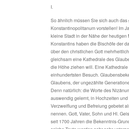
I.
So ähnlich müssen Sie sich auch das
Konstantinopolitanum vorstellen! Im J
kleine Stadt in der Nähe der heutigen 
Konstantins haben die Bischöfe der da
über den christlichen Gott mehrheitli
gleichsam eine Kathedrale des Glaube
die Höhe ziehen will. Eine Kathedral
einhundertsten Besuch. Glaubensbeke
Glaubens, der ungezählte Generatione
Denn natürlich: die Worte des Nizänu
auswendig gelernt, in Hochzeiten und
Verzweiflung und Befreiung gebetet a
nennen. Gott, Vater, Sohn und Hl. Geist
seit 1700 Jahren die Bekenntnis-Grund