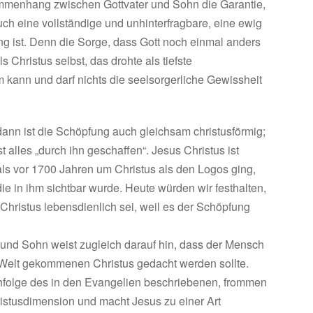
sammenhang zwischen Gottvater und Sohn die Garantie,
uch eine vollständige und unhinterfragbare, eine ewig
ng ist. Denn die Sorge, dass Gott noch einmal anders
 Christus selbst, das drohte als tiefste
m kann und darf nichts die seelsorgerliche Gewissheit
ann ist die Schöpfung auch gleichsam christusförmig;
t alles „durch ihn geschaffen“. Jesus Christus ist
ls vor 1700 Jahren um Christus als den Logos ging,
ie in ihm sichtbar wurde. Heute würden wir festhalten,
Christus lebensdienlich sei, weil es der Schöpfung
und Sohn weist zugleich darauf hin, dass der Mensch
 Welt gekommenen Christus gedacht werden sollte.
chfolge des in den Evangelien beschriebenen, frommen
istusdimension und macht Jesus zu einer Art