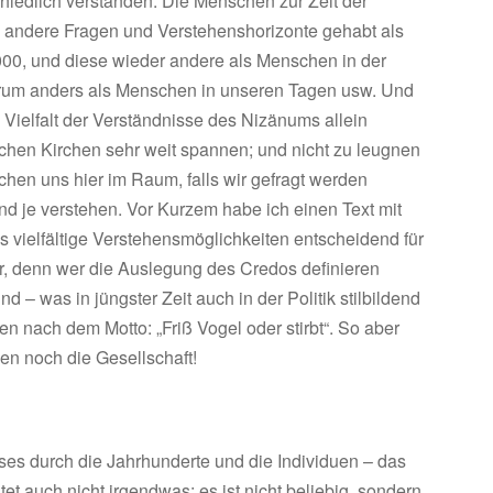
hiedlich verstanden. Die Menschen zur Zeit der
 andere Fragen und Verstehenshorizonte gehabt als
000, und diese wieder andere als Menschen in der
rum anders als Menschen in unseren Tagen usw. Und
e Vielfalt der Verständnisse des Nizänums allein
chen Kirchen sehr weit spannen; und nicht zu leugnen
chen uns hier im Raum, falls wir gefragt werden
nd je verstehen. Vor Kurzem habe ich einen Text mit
 vielfältige Verstehensmöglichkeiten entscheidend für
, denn wer die Auslegung des Credos definieren
 – was in jüngster Zeit auch in der Politik stilbildend
en nach dem Motto: „Friß Vogel oder stirbt“. So aber
n noch die Gesellschaft!
sses durch die Jahrhunderte und die Individuen – das
 auch nicht irgendwas; es ist nicht beliebig, sondern