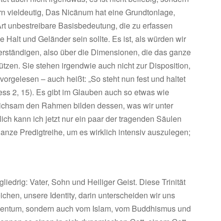
ondern vieldeutig, Das Nicänum hat eine Grundtonlage,
rt unbestreibare Basisbedeutung, die zu erfassen
e Halt und Geländer sein sollte. Es ist, als würden wir
erständigen, also über die Dimensionen, die das ganze
tzen. Sie stehen irgendwie auch nicht zur Disposition,
orgelesen – auch heißt: „So steht nun fest und haltet
ss 2, 15). Es gibt im Glauben auch so etwas wie
eichsam den Rahmen bilden dessen, was wir unter
ich kann ich jetzt nur ein paar der tragenden Säulen
anze Predigtreihe, um es wirklich intensiv auszulegen;
gliedrig: Vater, Sohn und Heiliger Geist. Diese Trinität
chen, unsere Identity, darin unterscheiden wir uns
udentum, sondern auch vom Islam, vom Buddhismus und