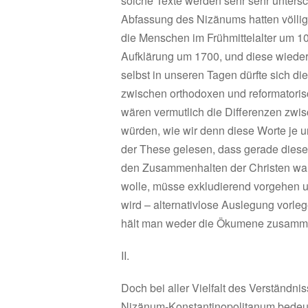
solche Texte werden sehr sehr untersc
Abfassung des Nizänums hatten völlig
die Menschen im Frühmittelalter um 1
Aufklärung um 1700, und diese wiede
selbst in unseren Tagen dürfte sich di
zwischen orthodoxen und reformatoris
wären vermutlich die Differenzen zwis
würden, wie wir denn diese Worte je u
der These gelesen, dass gerade dieses
den Zusammenhalten der Christen war
wolle, müsse exkludierend vorgehen und
wird – alternativlose Auslegung vorleg
hält man weder die Ökumene zusamme
II.
Doch bei aller Vielfalt des Verständni
Nizänum-Konstantinopolitanum bedeutet