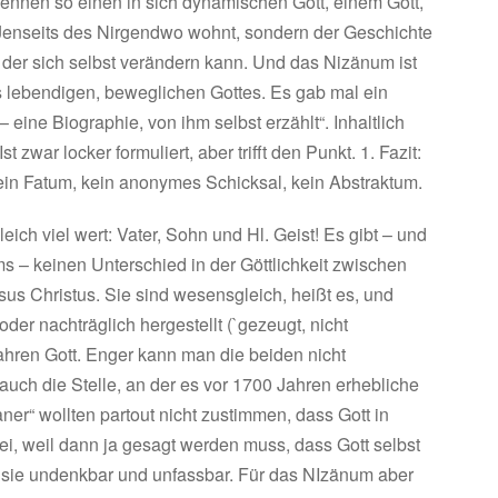
ennen so einen in sich dynamischen Gott, einem Gott,
 Jenseits des Nirgendwo wohnt, sondern der Geschichte
, der sich selbst verändern kann. Und das Nizänum ist
s lebendigen, beweglichen Gottes. Es gab mal ein
– eine Biographie, von ihm selbst erzählt“. Inhaltlich
 zwar locker formuliert, aber trifft den Punkt. 1. Fazit:
 kein Fatum, kein anonymes Schicksal, kein Abstraktum.
eich viel wert: Vater, Sohn und Hl. Geist! Es gibt – und
ms – keinen Unterschied in der Göttlichkeit zwischen
us Christus. Sie sind wesensgleich, heißt es, und
 oder nachträglich hergestellt (`gezeugt, nicht
wahren Gott. Enger kann man die beiden nicht
h die Stelle, an der es vor 1700 Jahren erhebliche
er“ wollten partout nicht zustimmen, dass Gott in
ei, weil dann ja gesagt werden muss, dass Gott selbst
ür sie undenkbar und unfassbar. Für das NIzänum aber