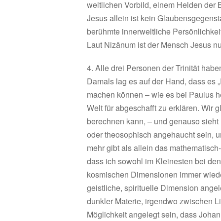
weltlichen Vorbild, einem Helden der B
Jesus allein ist kein Glaubensgegensta
berühmte innerweltliche Persönlichkeit
Laut Nizänum ist der Mensch Jesus nu
4. Alle drei Personen der Trinität hab
Damals lag es auf der Hand, dass es 
machen können – wie es bei Paulus heiß
Welt für abgeschafft zu erklären. Wir
berechnen kann, – und genauso sieht 
oder theosophisch angehaucht sein, u
mehr gibt als allein das mathematisch-
dass ich sowohl im Kleinesten bei de
kosmischen Dimensionen immer wieder 
geistliche, spirituelle Dimension an
dunkler Materie, irgendwo zwischen L
Möglichkeit angelegt sein, dass Joh