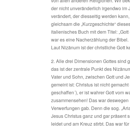
von allen anderen Religionen. Wir bek
der nicht unveränderlich irgendwo im
verändert, der diesseitig werden kann
gleichsam die „Kurzgeschichte“ diese
italienisches Buch mit dem Titel: „Gott 
war es eine Nacherzählung der Bibel. Ist
Laut Nizänum ist der christliche Gott
2. Alle drei Dimensionen Gottes sind gl
das ist der zentrale Punkt des Nizänu
Vater und Sohn, zwischen Gott und Jes
gemeint ist: Christus ist nicht gemacht
geschaffen´), er ist wahrer Gott vom 
zusammensehen! Das war deswegen auc
Verwerfungen gab. Denn die sog. „Arian
Jesus Christus ganz und gar präsent s
leidet und am Kreuz stirbt. Das war f