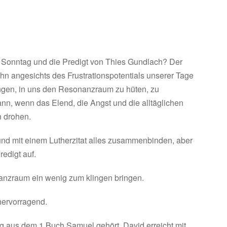
 Sonntag und die Predigt von Thies Gundlach? Der
ihn angesichts des Frustrationspotentials unserer Tage
ingen, in uns den Resonanzraum zu hüten, zu
ann, wenn das Elend, die Angst und die alltäglichen
n drohen.
und mit einem Lutherzitat alles zusammenbinden, aber
redigt auf.
anzraum ein wenig zum klingen bringen.
hervorragend.
g aus dem 1.Buch Samuel gehört. David erreicht mit