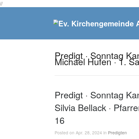
//
Predigt · Sonntag Kant
Michael Hufen · 1. S
Predigt · Sonntag Kan
Silvia Bellack · Pfar
16
Posted on Apr. 28, 2024 in
Predigten