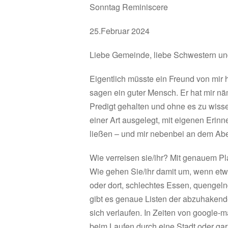
Sonntag Reminiscere
25.Februar 2024
Liebe Gemeinde, liebe Schwestern un
Eigentlich müsste ein Freund von mir 
sagen ein guter Mensch. Er hat mir n
Predigt gehalten und ohne es zu wisse
einer Art ausgelegt, mit eigenen Erinn
ließen – und mir nebenbei an dem Ab
Wie verreisen sie/ihr? Mit genauem Pl
Wie gehen Sie/ihr damit um, wenn etw
oder dort, schlechtes Essen, quengel
gibt es genaue Listen der abzuhaken
sich verlaufen. In Zeiten von google-
beim Laufen durch eine Stadt oder ga