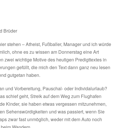
d Brüder
hier stehen – Atheist, Fußballer, Manager und ich würde
ämlich, ohne es zu wissen am Donnerstag eine Art
n zwei wichtige Motive des heutigen Predigttextes in
erungen gefüllt, die mich den Text dann ganz neu lesen
end gutgetan haben.
an und Vorbereitung, Pauschal- oder Individalurlaub?
as schief geht, Streik auf dem Weg zum Flughafen
nde Kinder, sie haben etwas vergessen mitzunehmen,
den Sehenswürdigkeiten und was passiert, wenn Sie
maps zwar fast unmöglich, weder mit dem Auto noch
r beim Wandern.