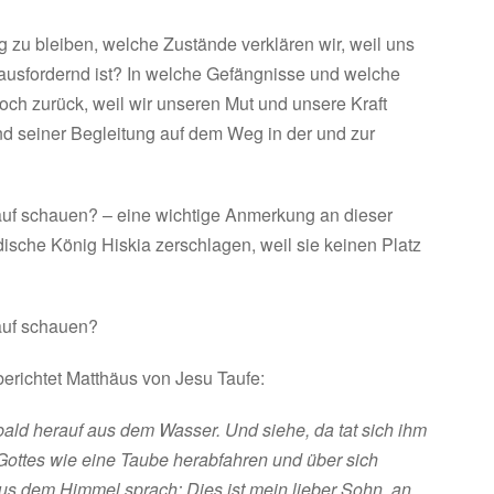
zu bleiben, welche Zustände verklären wir, weil uns
erausfordernd ist? In welche Gefängnisse und welche
ch zurück, weil wir unseren Mut und unsere Kraft
nd seiner Begleitung auf dem Weg in der und zur
auf schauen? – eine wichtige Anmerkung an dieser
dische König Hiskia zerschlagen, weil sie keinen Platz
auf schauen?
erichtet Matthäus von Jesu Taufe:
sbald herauf aus dem Wasser. Und siehe, da tat sich ihm
Gottes wie eine Taube herabfahren und über sich
us dem Himmel sprach: Dies ist mein lieber Sohn, an