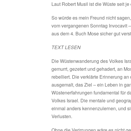
Laut Robert Musil ist die Wüste seit je
So würde es mein Freund nicht sagen, 
vom vergangenen Sonntag Invocavit –
aus dem 4. Buch Mose sicher gut vers
TEXT LESEN
Die Wüstenwanderung des Volkes Isra
gemurrt, gezetert und gehadert, an Mo
rebelliert. Die verklärte Erinnerung a
ausgemalt, das Ziel – ein Leben in ga
Wüstenerfahrungen fundamental für da
Volkes Israel. Die mentale und geograp
einmal anders kennenzulernen, und s
Verlusten.
Ohne die Verirrungen wäre es nicht g