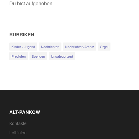
Du bist aufgehoben.
RUBRIKEN
Kinder · Jugend
Nachrichten
Nachrichten/Archiv
Orgel
Predigten
Spenden
Uncategorized
ALT-PANKOW
Kontakte
Leitlinien