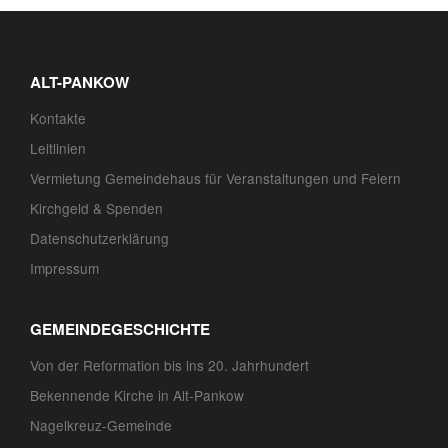
ALT-PANKOW
Kontakte
Leitlinien
Vermietung Gemeindehaus für Veranstaltungen und Feiern
Kirchgeld & Spenden
Datenschutzerklärung
Impressum
GEMEINDEGESCHICHTE
Von der Reformation bis ins 20. Jahrhundert
Bekennende Kirche in Alt-Pankow
Nagelkreuz-Gemeinde