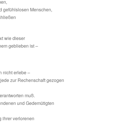
men,
nd gefühlslosen Menschen,
chließen
ext wie dieser
inem geblieben ist –
 nicht erlebe –
d jede zur Rechenschaft gezogen
verantworten muß.
chundenen und Gedemütigten
 ihrer verlorenen