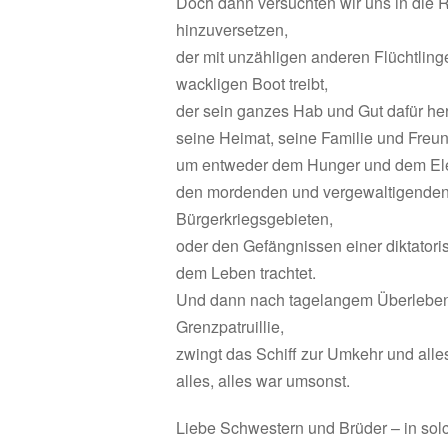
Doch dann versuchten wir uns in die 
hinzuversetzen,
der mit unzähligen anderen Flüchtlin
wackligen Boot treibt,
der sein ganzes Hab und Gut dafür he
seine Heimat, seine Familie und Freun
um entweder dem Hunger und dem El
den mordenden und vergewaltigenden
Bürgerkriegsgebieten,
oder den Gefängnissen einer diktator
dem Leben trachtet.
Und dann nach tagelangem Überlebe
Grenzpatruillie,
zwingt das Schiff zur Umkehr und all
alles, alles war umsonst.
Liebe Schwestern und Brüder – in solc