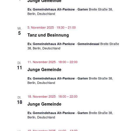
Junge Gemeinde
Breite Straße 38,
Ev. Gemeindehaus Alt-Pankow · Garten
Berlin, Deutschland
5. November 2025 · 19:30
–
21:00
MI.
5
Tanz und Besinnung
Breite Straße
Ev. Gemeindehaus Alt-Pankow · Gemeindesaal
38, Berlin, Deutschland
11. November 2025 · 18:00
–
22:00
DI.
11
Junge Gemeinde
Breite Straße 38,
Ev. Gemeindehaus Alt-Pankow · Garten
Berlin, Deutschland
18. November 2025 · 18:00
–
22:00
DI.
18
Junge Gemeinde
Breite Straße 38,
Ev. Gemeindehaus Alt-Pankow · Garten
Berlin, Deutschland
19. November 2025 · 11:00
–
13:00