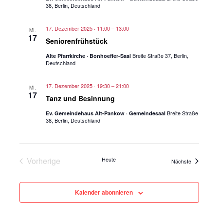
38, Berlin, Deutschland
17. Dezember 2025 · 11:00
–
13:00
MI.
17
Seniorenfrühstück
Breite Straße 37, Berlin,
Alte Pfarrkirche · Bonhoeffer-Saal
Deutschland
17. Dezember 2025 · 19:30
–
21:00
MI.
17
Tanz und Besinnung
Breite Straße
Ev. Gemeindehaus Alt-Pankow · Gemeindesaal
38, Berlin, Deutschland
Vorherige
Heute
Veranstalt
Nächste
Veranstaltungen
Kalender abonnieren