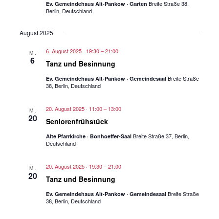
Breite Straße 38,
Ev. Gemeindehaus Alt-Pankow · Garten
Berlin, Deutschland
August 2025
6. August 2025 · 19:30
–
21:00
MI.
6
Tanz und Besinnung
Breite Straße
Ev. Gemeindehaus Alt-Pankow · Gemeindesaal
38, Berlin, Deutschland
20. August 2025 · 11:00
–
13:00
MI.
20
Seniorenfrühstück
Breite Straße 37, Berlin,
Alte Pfarrkirche · Bonhoeffer-Saal
Deutschland
20. August 2025 · 19:30
–
21:00
MI.
20
Tanz und Besinnung
Breite Straße
Ev. Gemeindehaus Alt-Pankow · Gemeindesaal
38, Berlin, Deutschland