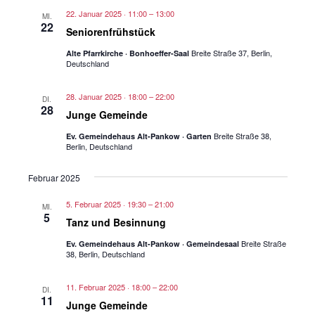
22. Januar 2025 · 11:00
–
13:00
MI.
22
Seniorenfrühstück
Breite Straße 37, Berlin,
Alte Pfarrkirche · Bonhoeffer-Saal
Deutschland
28. Januar 2025 · 18:00
–
22:00
DI.
28
Junge Gemeinde
Breite Straße 38,
Ev. Gemeindehaus Alt-Pankow · Garten
Berlin, Deutschland
Februar 2025
5. Februar 2025 · 19:30
–
21:00
MI.
5
Tanz und Besinnung
Breite Straße
Ev. Gemeindehaus Alt-Pankow · Gemeindesaal
38, Berlin, Deutschland
11. Februar 2025 · 18:00
–
22:00
DI.
11
Junge Gemeinde