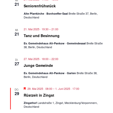
MI.
21
Seniorenfrühstück
Breite Straße 37, Berlin,
Alte Pfarrkirche · Bonhoeffer-Saal
Deutschland
21. Mai 2025 · 19:30
–
21:00
MI.
21
Tanz und Besinnung
Breite Straße
Ev. Gemeindehaus Alt-Pankow · Gemeindesaal
38, Berlin, Deutschland
27. Mai 2025 · 18:00
–
22:00
DI.
27
Junge Gemeinde
Breite Straße 38,
Ev. Gemeindehaus Alt-Pankow · Garten
Berlin, Deutschland
Hervorgehoben
29. Mai 2025 · 08:00
–
1. Juni 2025 · 17:00
DO.
29
Rüstzeit in Zingst
Landstraße 1, Zingst, Mecklenburg/Vorpommern,
Zingsthof
Deutschland