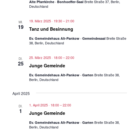
Breite Straße 37, Berlin,
Alte Pfarrkirche · Bonhoeffer-Saal
Deutschland
19. März 2025 · 19:30
–
21:00
MI.
19
Tanz und Besinnung
Breite Straße
Ev. Gemeindehaus Alt-Pankow · Gemeindesaal
38, Berlin, Deutschland
25. März 2025 · 18:00
–
22:00
DI.
25
Junge Gemeinde
Breite Straße 38,
Ev. Gemeindehaus Alt-Pankow · Garten
Berlin, Deutschland
April 2025
1. April 2025 · 18:00
–
22:00
DI.
1
Junge Gemeinde
Breite Straße 38,
Ev. Gemeindehaus Alt-Pankow · Garten
Berlin, Deutschland