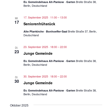
Breite Straße 38,
Ev. Gemeindehaus Alt-Pankow · Garten
Berlin, Deutschland
17. September 2025 · 11:00
–
13:00
MI.
17
Seniorenfrühstück
Breite Straße 37, Berlin,
Alte Pfarrkirche · Bonhoeffer-Saal
Deutschland
23. September 2025 · 18:00
–
22:00
DI.
23
Junge Gemeinde
Breite Straße 38,
Ev. Gemeindehaus Alt-Pankow · Garten
Berlin, Deutschland
30. September 2025 · 18:00
–
22:00
DI.
30
Junge Gemeinde
Breite Straße 38,
Ev. Gemeindehaus Alt-Pankow · Garten
Berlin, Deutschland
Oktober 2025