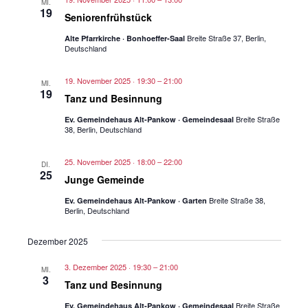
MI.
19
Seniorenfrühstück
Breite Straße 37, Berlin,
Alte Pfarrkirche · Bonhoeffer-Saal
Deutschland
19. November 2025 · 19:30
–
21:00
MI.
19
Tanz und Besinnung
Breite Straße
Ev. Gemeindehaus Alt-Pankow · Gemeindesaal
38, Berlin, Deutschland
25. November 2025 · 18:00
–
22:00
DI.
25
Junge Gemeinde
Breite Straße 38,
Ev. Gemeindehaus Alt-Pankow · Garten
Berlin, Deutschland
Dezember 2025
3. Dezember 2025 · 19:30
–
21:00
MI.
3
Tanz und Besinnung
Breite Straße
Ev. Gemeindehaus Alt-Pankow · Gemeindesaal